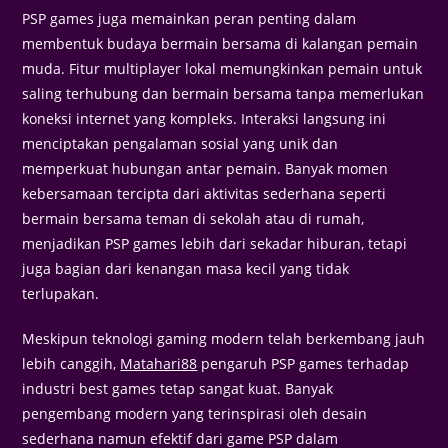
PSP games juga memainkan peran penting dalam
membentuk budaya bermain bersama di kalangan pemain
muda. Fitur multiplayer lokal memungkinkan pemain untuk
saling terhubung dan bermain bersama tanpa memerlukan
koneksi internet yang kompleks. Interaksi langsung ini
menciptakan pengalaman sosial yang unik dan
memperkuat hubungan antar pemain. Banyak momen
kebersamaan tercipta dari aktivitas sederhana seperti
bermain bersama teman di sekolah atau di rumah,
menjadikan PSP games lebih dari sekadar hiburan, tetapi
juga bagian dari kenangan masa kecil yang tidak
terlupakan.
Meskipun teknologi gaming modern telah berkembang jauh
lebih canggih,
Matahari88
pengaruh PSP games terhadap
industri best games tetap sangat kuat. Banyak
pengembang modern yang terinspirasi oleh desain
sederhana namun efektif dari game PSP dalam