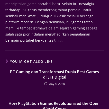
menciptakan game portabel baru. Selain itu, nostalgia
terhadap PSP terus mendorong minat pemain untuk
kembali menikmati judul-judul klasik melalui berbagai
platform modern. Dengan demikian, PSP games tetap
memiliki tempat istimewa dalam sejarah gaming sebagai
salah satu pionir dalam menghadirkan pengalaman
bermain portabel berkualitas tinggi.
YOU MIGHT ALSO LIKE
PC Gaming dan Transformasi Dunia Best Games
di Era Digital
May 4, 2026
How PlayStation Games Revolutionized the Open-
World Genre