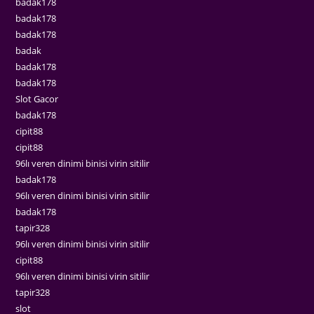
badak178
badak178
badak178
badak
badak178
badak178
Slot Gacor
badak178
cipit88
cipit88
96lı veren dinimi binisi virin sitilir
badak178
96lı veren dinimi binisi virin sitilir
badak178
tapir328
96lı veren dinimi binisi virin sitilir
cipit88
96lı veren dinimi binisi virin sitilir
tapir328
slot