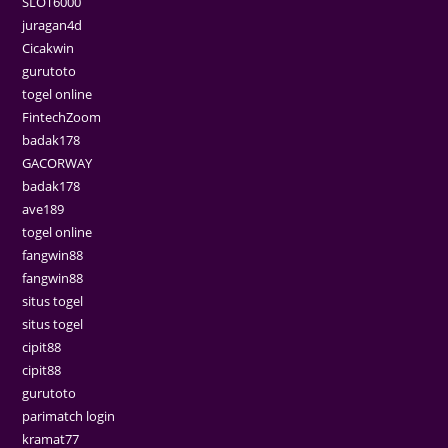
SLOT6000
juragan4d
Cicakwin
gurutoto
togel online
FintechZoom
badak178
GACORWAY
badak178
ave189
togel online
fangwin88
fangwin88
situs togel
situs togel
cipit88
cipit88
gurutoto
parimatch login
kramat77