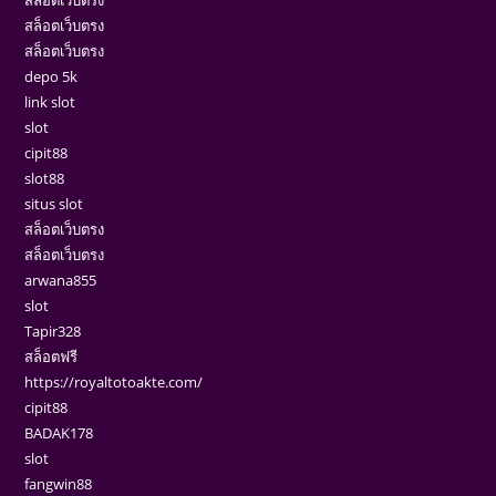
สล็อตเว็บตรง
สล็อตเว็บตรง
depo 5k
link slot
slot
cipit88
slot88
situs slot
สล็อตเว็บตรง
สล็อตเว็บตรง
arwana855
slot
Tapir328
สล็อตฟรี
https://royaltotoakte.com/
cipit88
BADAK178
slot
fangwin88