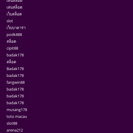
เล่นสล็อต
เล่นสล็อต
เว็บสล็อต
slot
เว็บบาคาร่า
podk888
สล็อต
cipit88
badak178
สล็อต
Badak178
badak178
fangwin88
badak178
badak178
badak178
musang178
toto macau
slot88
arena212