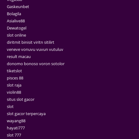
Gaskeunbet
Bolagila
Asialive88
Dewatogel
slot online
diritmit binisit viritn sitilirt
veneve vonuvu vuvun vutuluv
result macau
donomo bonoso voron sotolor
tiketslot
pisces 88
slot raja
violin88
situs slot gacor
slot
slot gacor terpercaya
wayang88
hayati777
slot 777