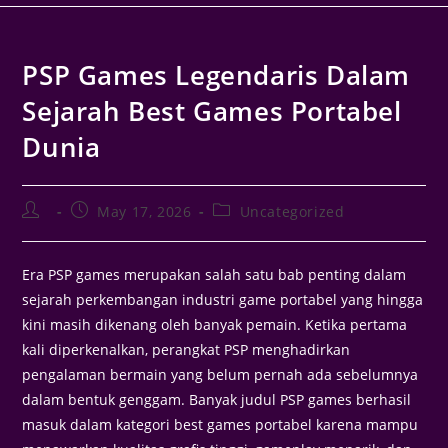
PSP Games Legendaris Dalam
Sejarah Best Games Portabel
Dunia
May 17, 2026
Uncategorized
Era PSP games merupakan salah satu bab penting dalam
sejarah perkembangan industri game portabel yang hingga
kini masih dikenang oleh banyak pemain. Ketika pertama
kali diperkenalkan, perangkat PSP menghadirkan
pengalaman bermain yang belum pernah ada sebelumnya
dalam bentuk genggam. Banyak judul PSP games berhasil
masuk dalam kategori best games portabel karena mampu