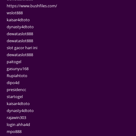
https://www.bushfiles.com/
wslot888
kaisar4dtoto
dynasty4dtoto
dewataslot888
dewataslot888
slot gacor hari ini
dewataslot888
paitogel
gasunyu168
Rupiahtoto
dipo4d
presidencc
startogel
kaisar4dtoto
dynasty4dtoto
rajawin303
login ahha4d
mpo888