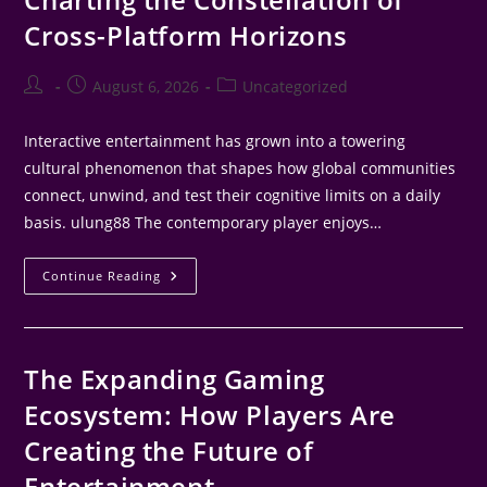
Cross-Platform Horizons
August 6, 2026
Uncategorized
Interactive entertainment has grown into a towering
cultural phenomenon that shapes how global communities
connect, unwind, and test their cognitive limits on a daily
basis. ulung88 The contemporary player enjoys…
Continue Reading
The Expanding Gaming
Ecosystem: How Players Are
Creating the Future of
Entertainment