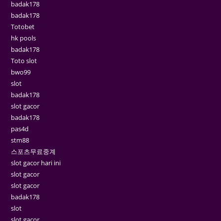
badak178
badak178
Totobet
hk pools
badak178
Toto slot
bwo99
slot
badak178
slot gacor
badak178
pas4d
stm88
스포츠무료중계
slot gacor hari ini
slot gacor
slot gacor
badak178
slot
slot gacor