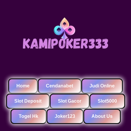
Home
Cendanabet
Judi Online
Slot Deposit
Slot Gacor
Slot5000
Togel Hk
Joker123
About Us