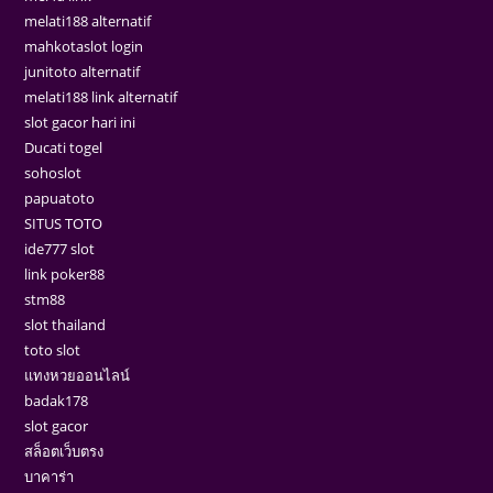
melati188 alternatif
mahkotaslot login
junitoto alternatif
melati188 link alternatif
slot gacor hari ini
Ducati togel
sohoslot
papuatoto
SITUS TOTO
ide777 slot
link poker88
stm88
slot thailand
toto slot
แทงหวยออนไลน์
badak178
slot gacor
สล็อตเว็บตรง
บาคาร่า