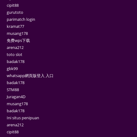
cipit88
gurutoto
parimatch login
kramat77
musang178
免费wps下载
arena212
toto slot
badak178
gbk99
whatsapp網頁版登入 入口
badak178
STM88
Juragan4D
musang178
badak178
Ini situs penipuan
arena212
cipit88