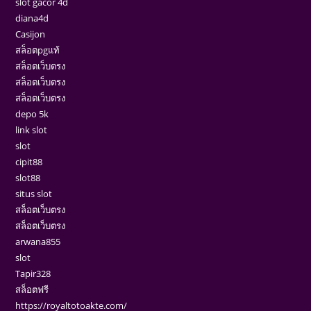
slot gacor 4d
diana4d
Casijon
สล็อตpgแท้
สล็อตเว็บตรง
สล็อตเว็บตรง
สล็อตเว็บตรง
depo 5k
link slot
slot
cipit88
slot88
situs slot
สล็อตเว็บตรง
สล็อตเว็บตรง
arwana855
slot
Tapir328
สล็อตฟรี
https://royaltotoakte.com/