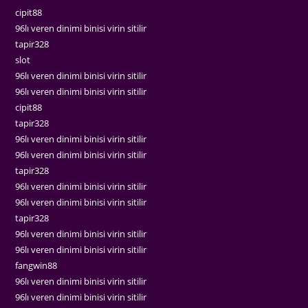
cipit88
96lı veren dinimi binisi virin sitilir
tapir328
slot
96lı veren dinimi binisi virin sitilir
96lı veren dinimi binisi virin sitilir
cipit88
tapir328
96lı veren dinimi binisi virin sitilir
96lı veren dinimi binisi virin sitilir
tapir328
96lı veren dinimi binisi virin sitilir
96lı veren dinimi binisi virin sitilir
tapir328
96lı veren dinimi binisi virin sitilir
96lı veren dinimi binisi virin sitilir
fangwin88
96lı veren dinimi binisi virin sitilir
96lı veren dinimi binisi virin sitilir