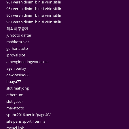
96lı veren dinimi binisi virin sitilir
96lı veren dinimi binisi virin sitilir
96lı veren dinimi binisi virin sitilir
96lı veren dinimi binisi virin sitilir
해외야구중계
junitoto daftar
mahkota slot
gerhanatoto
jproyal slot
amengineeringworks.net
agen parlay
dewicasino88
buaya77
slot mahjong
ethereum
slot gacor
marettoto
spnhc2016.berlin/page40/
site paris sportif tennis
mei4d link