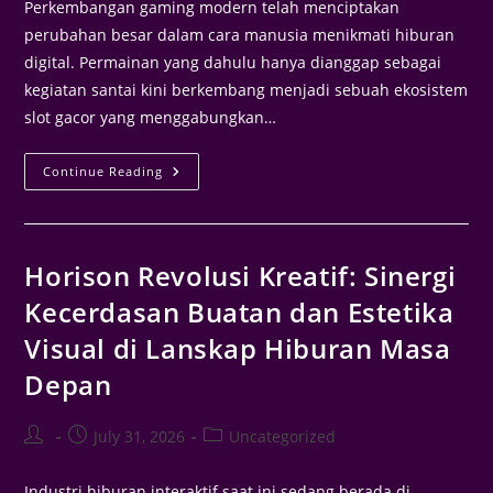
Perkembangan gaming modern telah menciptakan
perubahan besar dalam cara manusia menikmati hiburan
digital. Permainan yang dahulu hanya dianggap sebagai
kegiatan santai kini berkembang menjadi sebuah ekosistem
slot gacor yang menggabungkan…
Continue Reading
Horison Revolusi Kreatif: Sinergi
Kecerdasan Buatan dan Estetika
Visual di Lanskap Hiburan Masa
Depan
July 31, 2026
Uncategorized
Industri hiburan interaktif saat ini sedang berada di