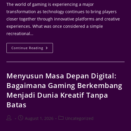
The world of gaming is experiencing a major
transformation as technology continues to bring players
closer together through innovative platforms and creative
experiences. What was once considered a simple
recreational…
Continue Reading
Menyusun Masa Depan Digital:
Bagaimana Gaming Berkembang
Menjadi Dunia Kreatif Tanpa
Batas
August 1, 2026
Uncategorized