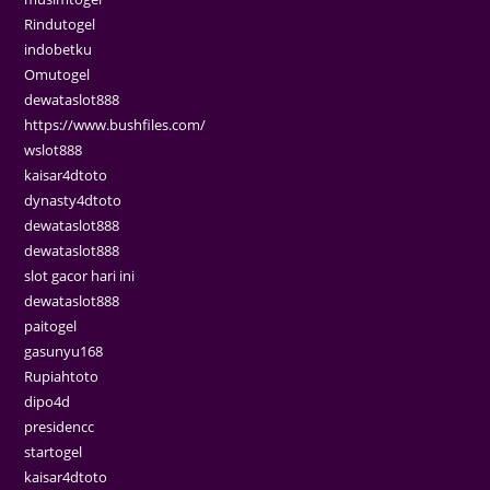
Rindutogel
indobetku
Omutogel
dewataslot888
https://www.bushfiles.com/
wslot888
kaisar4dtoto
dynasty4dtoto
dewataslot888
dewataslot888
slot gacor hari ini
dewataslot888
paitogel
gasunyu168
Rupiahtoto
dipo4d
presidencc
startogel
kaisar4dtoto