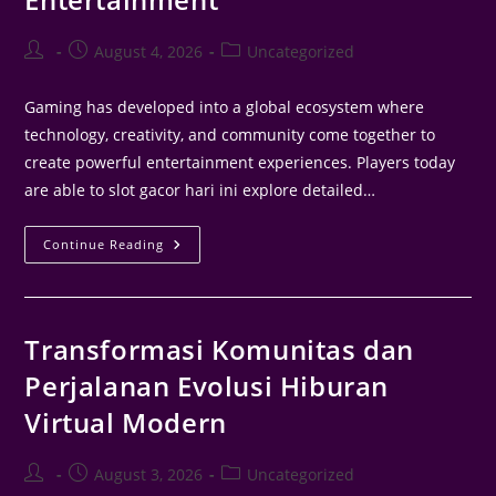
August 4, 2026
Uncategorized
Gaming has developed into a global ecosystem where
technology, creativity, and community come together to
create powerful entertainment experiences. Players today
are able to slot gacor hari ini explore detailed…
Continue Reading
Transformasi Komunitas dan
Perjalanan Evolusi Hiburan
Virtual Modern
August 3, 2026
Uncategorized