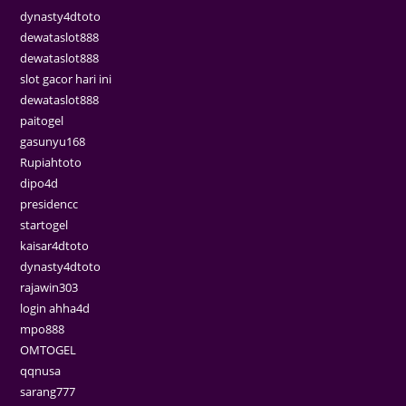
dynasty4dtoto
dewataslot888
dewataslot888
slot gacor hari ini
dewataslot888
paitogel
gasunyu168
Rupiahtoto
dipo4d
presidencc
startogel
kaisar4dtoto
dynasty4dtoto
rajawin303
login ahha4d
mpo888
OMTOGEL
qqnusa
sarang777