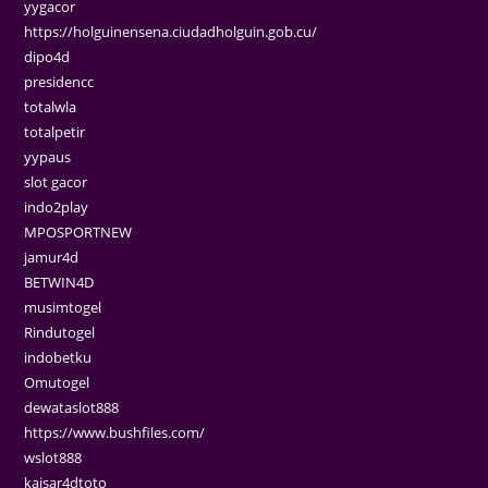
yygacor
https://holguinensena.ciudadholguin.gob.cu/
dipo4d
presidencc
totalwla
totalpetir
yypaus
slot gacor
indo2play
MPOSPORTNEW
jamur4d
BETWIN4D
musimtogel
Rindutogel
indobetku
Omutogel
dewataslot888
https://www.bushfiles.com/
wslot888
kaisar4dtoto