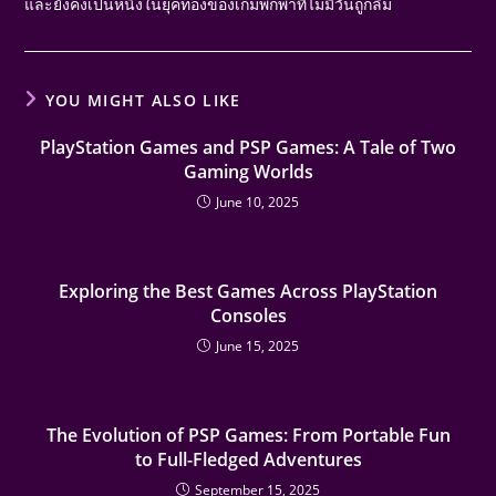
และยังคงเป็นหนึ่งในยุคทองของเกมพกพาที่ไม่มีวันถูกลืม
YOU MIGHT ALSO LIKE
PlayStation Games and PSP Games: A Tale of Two
Gaming Worlds
June 10, 2025
Exploring the Best Games Across PlayStation
Consoles
June 15, 2025
The Evolution of PSP Games: From Portable Fun
to Full-Fledged Adventures
September 15, 2025