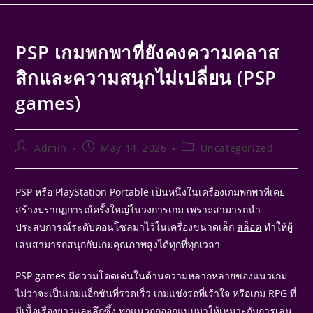
PSP เกมพกพาที่ยังคงความคลาส
สิกและความสนุกไม่เปลี่ยน (PSP
games)
Admin
May 14, 2026
Uncategorized
PSP หรือ PlayStation Portable เป็นหนึ่งในเครื่องเกมพกพาที่เคย
สร้างปรากฏการณ์ครั้งใหญ่ในวงการเกม เพราะสามารถนำ
ประสบการณ์ระดับคอนโซลมาไว้ในเครื่องขนาดเล็ก
สล็อต
ทำให้ผู้
เล่นสามารถสนุกกับเกมคุณภาพสูงได้ทุกที่ทุกเวลา
PSP games มีความโดดเด่นในด้านความหลากหลายของแนวเกม
ไม่ว่าจะเป็นเกมแอ็กชันที่รวดเร็ว เกมแข่งรถที่เร้าใจ หรือเกม RPG ที่
มีเนื้อเรื่องยาวและลึกซึ้ง ทุกแนวถูกออกแบบมาให้เหมาะกับการเล่น