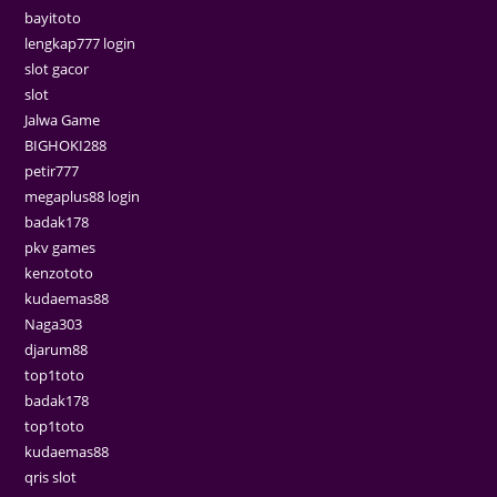
bayitoto
lengkap777 login
slot gacor
slot
Jalwa Game
BIGHOKI288
petir777
megaplus88 login
badak178
pkv games
kenzototo
kudaemas88
Naga303
djarum88
top1toto
badak178
top1toto
kudaemas88
qris slot