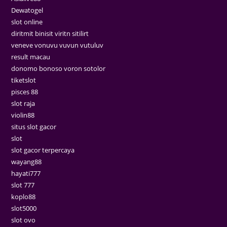
Dewatogel
slot online
diritmit binisit viritn sitilirt
veneve vonuvu vuvun vutuluv
result macau
donomo bonoso voron sotolor
tiketslot
pisces 88
slot raja
violin88
situs slot gacor
slot
slot gacor terpercaya
wayang88
hayati777
slot 777
koplo88
slot5000
slot ovo