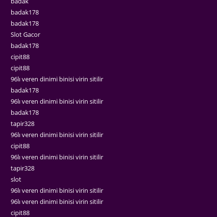
badak
badak178
badak178
Slot Gacor
badak178
cipit88
cipit88
96lı veren dinimi binisi virin sitilir
badak178
96lı veren dinimi binisi virin sitilir
badak178
tapir328
96lı veren dinimi binisi virin sitilir
cipit88
96lı veren dinimi binisi virin sitilir
tapir328
slot
96lı veren dinimi binisi virin sitilir
96lı veren dinimi binisi virin sitilir
cipit88