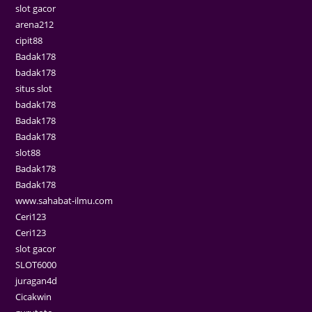
slot gacor
arena212
cipit88
Badak178
badak178
situs slot
badak178
Badak178
Badak178
slot88
Badak178
Badak178
www.sahabat-ilmu.com
Ceri123
Ceri123
slot gacor
SLOT6000
juragan4d
Cicakwin