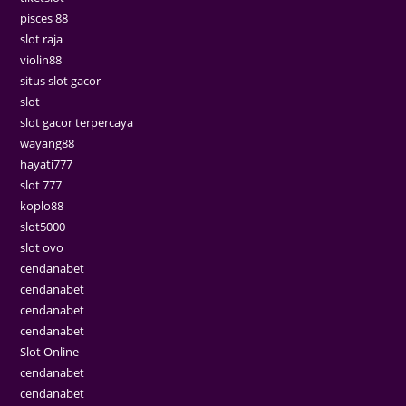
pisces 88
slot raja
violin88
situs slot gacor
slot
slot gacor terpercaya
wayang88
hayati777
slot 777
koplo88
slot5000
slot ovo
cendanabet
cendanabet
cendanabet
cendanabet
Slot Online
cendanabet
cendanabet