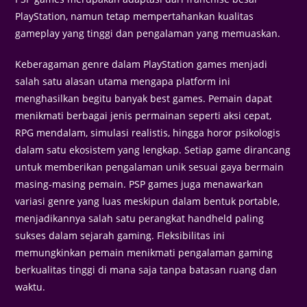
PlayStation, namun tetap mempertahankan kualitas
gameplay yang tinggi dan pengalaman yang memuaskan.
Keberagaman genre dalam PlayStation games menjadi
salah satu alasan utama mengapa platform ini
menghasilkan begitu banyak best games. Pemain dapat
menikmati berbagai jenis permainan seperti aksi cepat,
RPG mendalam, simulasi realistis, hingga horor psikologis
dalam satu ekosistem yang lengkap. Setiap game dirancang
untuk memberikan pengalaman unik sesuai gaya bermain
masing-masing pemain. PSP games juga menawarkan
variasi genre yang luas meskipun dalam bentuk portable,
menjadikannya salah satu perangkat handheld paling
sukses dalam sejarah gaming. Fleksibilitas ini
memungkinkan pemain menikmati pengalaman gaming
berkualitas tinggi di mana saja tanpa batasan ruang dan
waktu.