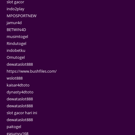
slot gacor
indo2play
MPOSPORTNEW
jamur4d
BETWIN4D
musimtogel
Rindutogel
indobetku
Omutogel
dewataslot888
https://www.bushfiles.com/
wslot888
kaisar4dtoto
dynasty4dtoto
dewataslot888
dewataslot888
slot gacor hari ini
dewataslot888
paitogel
gasunyu168