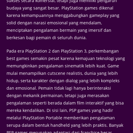
sukses secara komersial, tetapi juga memiliki pengaruh
budaya yang sangat besar. PlayStation games dikenal
karena kemampuannya menggabungkan gameplay yang
solid dengan narasi emosional yang mendalam,
menciptakan pengalaman bermain yang imersif dan
berkesan bagi pemain di seluruh dunia.
Pada era PlayStation 2 dan PlayStation 3, perkembangan
best games semakin pesat karena kemajuan teknologi yang
memungkinkan pengalaman sinematik lebih kuat. Game
mulai menampilkan cutscene realistis, dunia yang lebih
hidup, serta karakter dengan dialog yang lebih kompleks
dan emosional. Pemain tidak lagi hanya berinteraksi
dengan mekanik permainan, tetapi juga merasakan
pengalaman seperti berada dalam film interaktif yang bisa
mereka kendalikan. Di sisi lain, PSP games yang hadir
melalui PlayStation Portable memberikan pengalaman
serupa dalam bentuk handheld yang lebih praktis. Banyak
PSP games merupakan adaptasi dari franchise besar