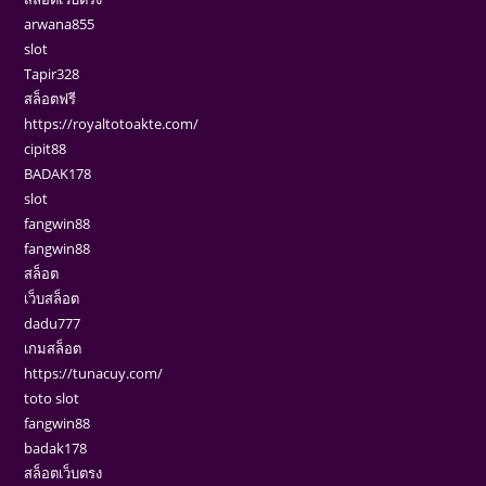
arwana855
slot
Tapir328
สล็อตฟรี
https://royaltotoakte.com/
cipit88
BADAK178
slot
fangwin88
fangwin88
สล็อต
เว็บสล็อต
dadu777
เกมสล็อต
https://tunacuy.com/
toto slot
fangwin88
badak178
สล็อตเว็บตรง