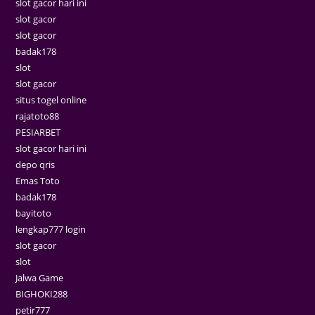
slot gacor hari ini
slot gacor
slot gacor
badak178
slot
slot gacor
situs togel online
rajatoto88
PESIARBET
slot gacor hari ini
depo qris
Emas Toto
badak178
bayitoto
lengkap777 login
slot gacor
slot
Jalwa Game
BIGHOKI288
petir777