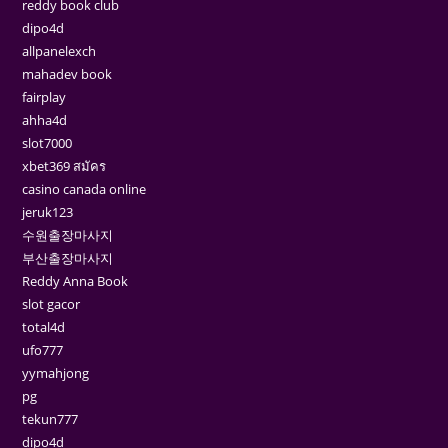
reddy book club
dipo4d
allpanelexch
mahadev book
fairplay
ahha4d
slot7000
xbet369 สมัคร
casino canada online
jeruk123
수원출장마사지
부산출장마사지
Reddy Anna Book
slot gacor
total4d
ufo777
yymahjong
pg
tekun777
dipo4d