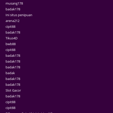
musang178
badak178
Ini situs penipuan
arena212
cipit88
badak178
Tikus4D
bwb88
cipit88
badak178
badak178
badak178
badak
badak178
badak178
Slot Gacor
badak178
cipit88
cipit88