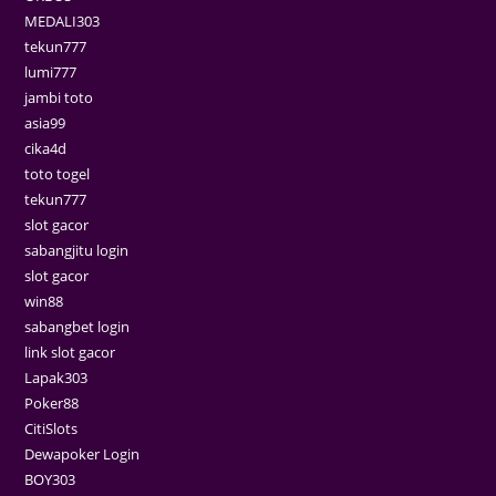
MEDALI303
tekun777
lumi777
jambi toto
asia99
cika4d
toto togel
tekun777
slot gacor
sabangjitu login
slot gacor
win88
sabangbet login
link slot gacor
Lapak303
Poker88
CitiSlots
Dewapoker Login
BOY303