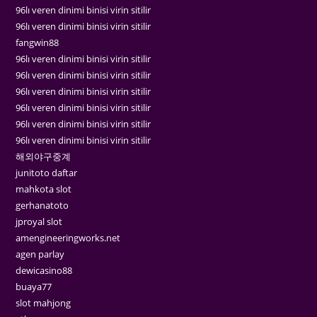
96lı veren dinimi binisi virin sitilir
96lı veren dinimi binisi virin sitilir
fangwin88
96lı veren dinimi binisi virin sitilir
96lı veren dinimi binisi virin sitilir
96lı veren dinimi binisi virin sitilir
96lı veren dinimi binisi virin sitilir
96lı veren dinimi binisi virin sitilir
96lı veren dinimi binisi virin sitilir
해외야구중계
junitoto daftar
mahkota slot
gerhanatoto
jproyal slot
amengineeringworks.net
agen parlay
dewicasino88
buaya77
slot mahjong