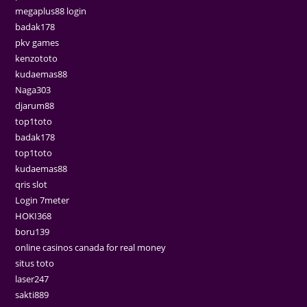
megaplus88 login
badak178
pkv games
kenzototo
kudaemas88
Naga303
djarum88
top1toto
badak178
top1toto
kudaemas88
qris slot
Login 7meter
HOKI368
boru139
online casinos canada for real money
situs toto
laser247
sakti889