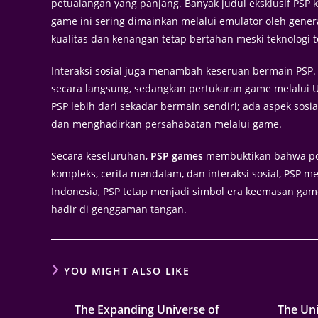
petualangan yang panjang. Banyak judul eksklusif PSP 
game ini sering dimainkan melalui emulator oleh gene
kualitas dan kenangan tetap bertahan meski teknologi
Interaksi sosial juga menambah keseruan bermain PSP
secara langsung, sedangkan pertukaran game melalui 
PSP lebih dari sekadar bermain sendiri; ada aspek s
dan menghadirkan persahabatan melalui game.
Secara keseluruhan,
PSP games
membuktikan bahwa por
kompleks, cerita mendalam, dan interaksi sosial, PSP
Indonesia, PSP tetap menjadi simbol era keemasan game 
hadir di genggaman tangan.
YOU MIGHT ALSO LIKE
The Expanding Universe of
The Un