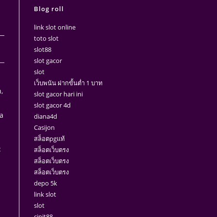
Blog roll
link slot online
toto slot
slot88
slot gacor
slot
เว็บพนัน ฝากขั้นต่ำ 1 บาท
,
slot gacor hari ini
slot gacor 4d
a
diana4d
Casijon
สล็อตpgแท้
:
สล็อตเว็บตรง
สล็อตเว็บตรง
สล็อตเว็บตรง
depo 5k
link slot
slot
cipit88