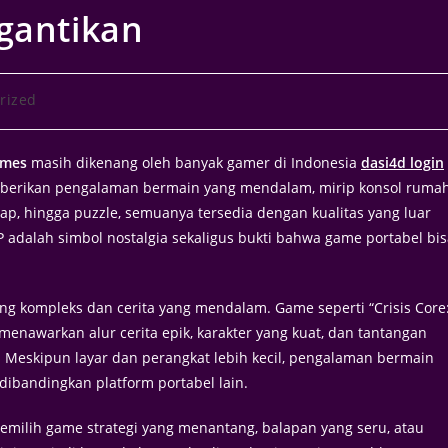
rgantikan
rized
ames
masih dikenang oleh banyak gamer di Indonesia
dasi4d login
mberikan pengalaman bermain yang mendalam, mirip konsol rumah
ap, hingga puzzle, semuanya tersedia dengan kualitas yang luar
 adalah simbol nostalgia sekaligus bukti bahwa game portabel bis
g kompleks dan cerita yang mendalam. Game seperti “Crisis Core
 menawarkan alur cerita epik, karakter yang kuat, dan tantangan
Meskipun layar dan perangkat lebih kecil, pengalaman bermain
dibandingkan platform portabel lain.
memilih game strategi yang menantang, balapan yang seru, atau