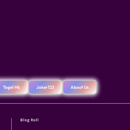
Togel Hk
Joker123
About Us
Blog Roll