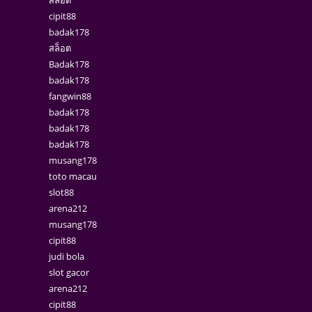
สล็อต
cipit88
badak178
สล็อต
Badak178
badak178
fangwin88
badak178
badak178
badak178
musang178
toto macau
slot88
arena212
musang178
cipit88
judi bola
slot gacor
arena212
cipit88