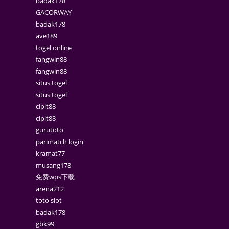
badak178
GACORWAY
badak178
ave189
togel online
fangwin88
fangwin88
situs togel
situs togel
cipit88
cipit88
gurutoto
parimatch login
kramat77
musang178
免费wps下载
arena212
toto slot
badak178
gbk99